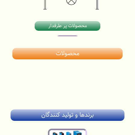
محصولات پر طرفدار
محصولات
پرشر سوئیچ/ کنترلر فشار ضد انفجار ابزار 188
برندها و تولید کنندگان