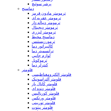
پرشر سوئیچ
دماسنج
ترمومتر مادون قرمز
ترمومتر عقربه ای
ترمومتر دنباله دار
ترمومتر دیجیتال
ترمومتر لیزری
دماسنج محیط
ترمورزيستنس
كاليبراتور دما
ترانسميتر دما
لوازم جانبي
ترموكوپل
كنترلر دما
فلومتر
فلومتر الکترومغناطیسی
فلومتر آلتراسونیک
فلومتر کانال باز
فلومتر دنده ای
فلومتر کوریالیس
فلومتر ورتکس
فلومتر توربینی
فلومتر پیتوت