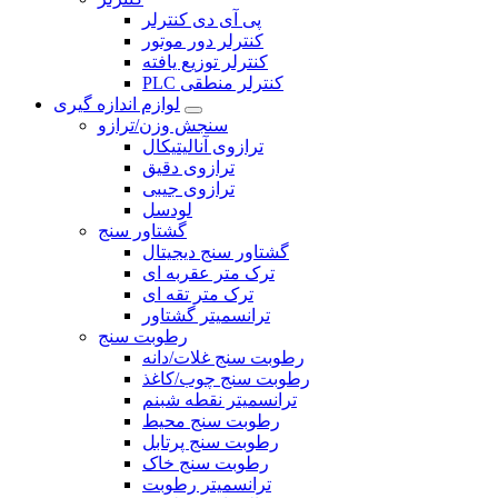
پی آی دی کنترلر
کنترلر دور موتور
کنترلر توزیع یافته
PLC کنترلر منطقی
لوازم اندازه گیری
سنجش وزن/ترازو
ترازوی آنالیتیکال
ترازوی دقیق
ترازوی جیبی
لودسل
گشتاور سنج
گشتاور سنج دیجیتال
ترک متر عقربه ای
ترک متر تقه ای
ترانسمیتر گشتاور
رطوبت سنج
رطوبت سنج غلات/دانه
رطوبت سنج چوب/کاغذ
ترانسمیتر نقطه شبنم
رطوبت سنج محیط
رطوبت سنج پرتابل
رطوبت سنج خاک
ترانسمیتر رطوبت