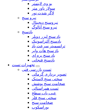
یو وی لایتمتر
سولار پاور متر
لاگر شدت نور
نیرو سنج
نیروسنج دیجیتال
نیرو سنج آنالوگ
بادسنج
باد سنج لیزر دوپلر
بادسنج آلتراسونیک
ترانسمیتر سرعت باد
باد سنج هات وایر
باد سنج پره ای
بادسنج فنجانی
تجهیزات تست
تست بازرسی فنی
تصویر برداری گرمائی
سختی سنج لاستیک
ضخامت سنج پوشش
تست همراستائی
عیب یاب سطح
سختی سنج فلز
ضخامت سنج
بوراسکوپ