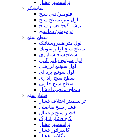
ترانسمیتر فشار
نمایشگر
فلومتر/ دبی سنج
لول متر/ سطح سنج
پرشر گیج/ فشار سنج
ترمومتر/ دماسنج
سطح سنج
لول متر هیدروستاتیک
سطح سنج اولتراسونيك
سطح سنج شناوری
لول سوئیچ دیافراگمی
لول سوئیچ لرزشی
لول سوئیچ پره ای
سطح سنج راداری
سطح سنج خازنی
سطح سنجی با فشار
فشار سنج
ترانسميتر اختلاف فشار
فشار سنج تفاضلی
فشار سنج ديجيتال
گیج فشار آنالوگ
ترانسمیتر فشار
كاليبراتور فشار
رگلاتور فشار