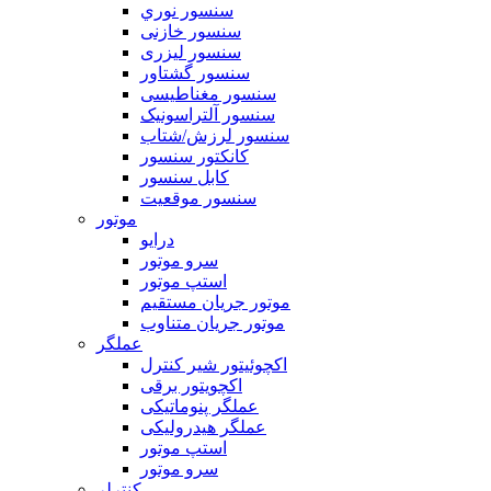
سنسور نوري
سنسور خازنی
سنسور لیزری
سنسور گشتاور
سنسور مغناطیسی
سنسور آلتراسونیک
سنسور لرزش/شتاب
کانکتور سنسور
کابل سنسور
سنسور موقعیت
موتور
درایو
سرو موتور
استپ موتور
موتور جریان مستقیم
موتور جریان متناوب
عملگر
اکچوئیتور شیر کنترل
اکچویتور برقی
عملگر پنوماتیکی
عملگر هیدرولیکی
استپ موتور
سرو موتور
كنترلر