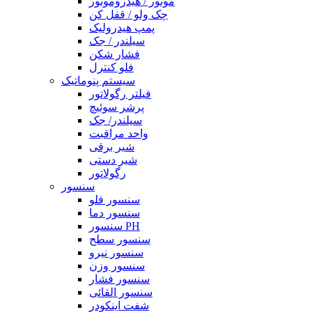
موتور / هیدروموتور
چک ولو / قفل کن
پمپ هیدرولیک
سیلندر / جک
فشار شکن
فلو کنترل
سیستم پنوماتیک
فیلتر رگولاتور
پرشر سوئیچ
سیلندر/ جک
واحد مراقبت
شیر برقی
شیر دستی
رگولاتور
سنسور
سنسور فلو
سنسور دما
سنسور PH
سنسور سطح
سنسور نیرو
سنسور وزن
سنسور فشار
سنسور القائی
شفت اینکودر