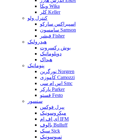
اندرس هازر E&H
ویکا Wika
کلر Keller
کنترل ولو
اسپیراکس سارکو
سامسون Samson
فیشر Fisher
هیدرولیک
بوش رکسروت
دوپلوماتیک
هیداک
پنوماتیک
نورگرین Norgren
کاموزی Camozzi
اس ام سی Smc
پارکر Parker
فستو Festo
سنسور
پپرل فوکس
میکروسونیک
آی اف ام IFM
بالوف Bulluff
سیک Sick
تمپوسونیک