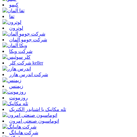
کیمو
تفا
لوترون
شرکت جومو آلمان
شرکت ویکا
شرکت کلر keller
شرکت اندرس هازر
زیمنس
روزمونت
تله مکانیک یا اشنایدر الکتریک
اتوماسیون صنعتی امرون
شرکت هانیانگ