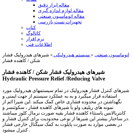
مقاله ابزار دقیق
مقاله لوازم اندازه گیری
مقاله اتوماسیون صنعتی
تجهیزات تست بازرسی
کتاب
کاتالوگ
نرم افزار
اطلاعات فنی
اتوماسیون صنعتی
»
سیستم هیدرولیکی
» شیرهای هیدرولیک فشار
شکن / کاهنده فشار
شیرهای هیدرولیک فشار شکن / کاهنده فشار
Hydraulic Pressure Relief /Reducing Valve
شیرهای کنترل فشار هیدرولیک در تمام سیستمهای هیدرولیک مورد
استفاده قرار میگیرد و به به عملکرد سیستم از جهت ایمنی و
نگهداشتن در محدوده فشاری خاص کمک میکند .این شیرا ائم از
نمونه های ریلیف ولو یا شیرهای کاهنده فشار ، سکوئنسر و
کانتربالانس باستثاء کاهنده فشار بقیه صورت نرمال کلوز میباشند
.در ساختار بیشتر این شیرها از نوعی محدودیت برای کنترل فشار و
در بعضی موارد به صورت پایلوت به کمک سیگنال خارجی فشار
کنترل میشود .