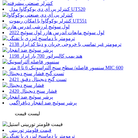
کنترلر پی آی دی یوکوگاوا مدل UT520
کنترلر یوکوگاوا با امکان ریموت UT551
لول سوئیچ مایعات اندرس هازر لول سوئیچ 2022
ترمومتر غیر تماسی با خروجی جریان و دیتا کد ابزار 2138
هند پمپ کالیبراتور 700 بار ابزار 1198
سنسور فاصله/ سطح سنج آلتراسونیک 6 تا 8 متر MIC 600
تست گیج دیجیتال دقیق 2421
فشار سنج دیجیتال 2420
پرشر سوئیچ ضد انفجار دیافراگمی
لیست قیمت
قیمت فلومتر توربینی