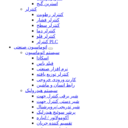
استرین گیج
کنترلر
کنترلر رطوبت
کنترلر فشار
کنترلر سطح
کنترلر دما
کنترلر فلو
کنترلر PLC
اتوماسیون صنعتی
سیستم اتوماسیون
اسکادا
فیلد باس
نرم افزار صنعتی
کنترلر توزیع یافته
کارت ورودی خروجی
رابط انسان و ماشین
سیستم هیدرولیک
شیر برقی کنترل جهت
شیر دستی کنترل جهت
شیر تدریجی/پروپرشنال
پرشر سوئیچ هیدرلیک
آکومولاتور / انباره
تقسیم کننده جریان