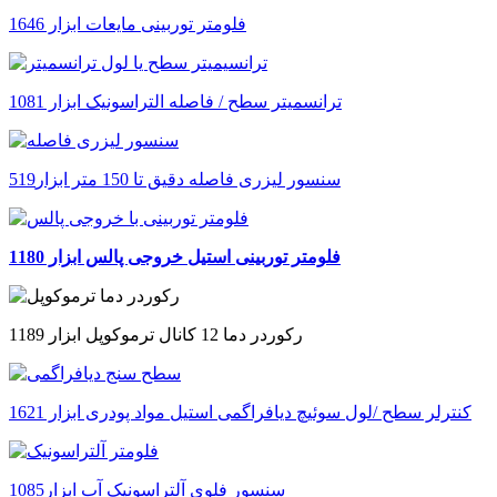
فلومتر توربینی مایعات ابزار 1646
ترانسمیتر سطح / فاصله التراسونیک ابزار 1081
سنسور لیزری فاصله دقیق تا 150 متر ابزار519
فلومتر توربینی استیل خروجی پالس ابزار 1180
رکوردر دما 12 کانال ترموکوپل ابزار 1189
کنترلر سطح /لول سوئیچ دیافراگمی استیل مواد پودری ابزار 1621
سنسور فلوی آلتراسونیک آب ابزار1085