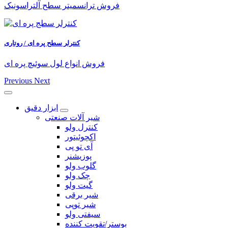
فروش ترانسمیتر سطح آلتراسونیک
کنترلر سطح پره ای / روتاری
فروش انواع لول سوئیچ پره ای
Previous
Next
ابزار دقیق
شیر آلات صنعتی
کنترل ولو
اکچوئیتور
آی تو پی
پوزیشنر
گلوب ولو
چک ولو
گیت ولو
شیر برقی
شیر توپی
سیفتی ولو
بوستر/تقویت کننده