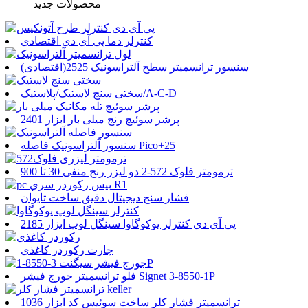
محصولات جدید
کنترلر دما پی آی دی اقتصادی
سنسور ترانسمیتر سطح آلتراسونیک 2525(اقتصادی)
سختی سنج لاستیک/پلاستیک/A-C-D
پرشر سوئیچ رنج میلی بار ابزار 2401
سنسور آلتراسونیک فاصله Pico+25
ترمومتر فلوک 572-2 دو لیزر رنج منفی 30 تا 900
فشار سنج دیجیتال دقیق ساخت تایوان
پی آی دی کنترلر یوکوگاوا سینگل لوپ ابزار 2185
چارت رکوردر کاغذی
فلو ترانسمیتر جورج فیشر Signet 3-8550-1P
ترانسمیتر فشار کلر ساخت سوئیس کد ابزار 1036