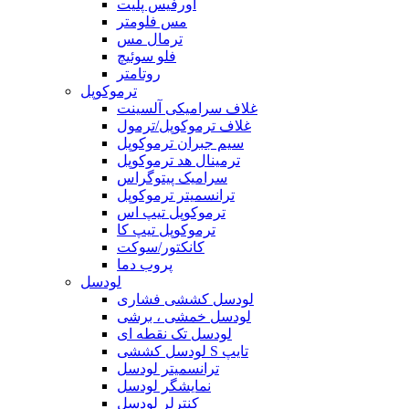
اورفیس پلیت
مس فلومتر
ترمال مس
فلو سوئيچ
روتامتر
ترموکوپل
غلاف سرامیکی آلسینت
غلاف ترموکوپل/ترمول
سیم جبران ترموکوپل
ترمینال هد ترموکوپل
سرامیک پیتوگراس
ترانسمیتر ترموکوپل
ترموکوپل تیپ اس
ترموکوپل تیپ کا
کانکتور/سوکت
پروب دما
لودسل
لودسل کششی فشاری
لودسل خمشی ، برشی
لودسل تک نقطه ای
لودسل کششی S تایپ
ترانسمیتر لودسل
نمایشگر لودسل
کنترلر لودسل