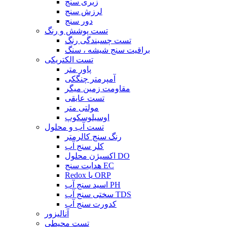
زبری سنج
لرزش سنج
دور سنج
تست پوشش و رنگ
تست چسبندگی رنگ
براقیت سنج شیشه ، سنگ
تست الکتریکی
پاور متر
آمپرمتر چنگکی
مقاومت زمین میگر
تست عایقی
مولتی متر
اوسیلوسکوپ
تست آب و محلول
رنگ سنج کالرمتر
کلر سنج آب
اکسیژن محلول DO
هدایت سنج EC
Redox یا ORP
اسید سنج آب PH
سختی سنج آب TDS
کدورت سنج آب
آنالیزور
تست محیطی