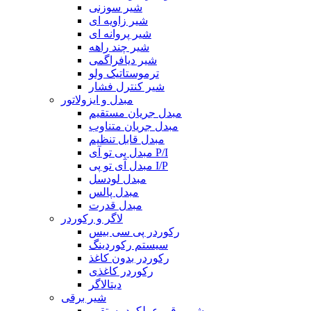
شیر سوزنی
شیر زاویه ای
شیر پروانه ای
شیر چند راهه
شیر دیافراگمی
ترموستاتیک ولو
شیر کنترل فشار
مبدل و ایزولاتور
مبدل جريان مستقیم
مبدل جریان متناوب
مبدل قابل تنظيم
مبدل پی تو آی P/I
مبدل آی تو پی I/P
مبدل لودسل
مبدل پالس
مبدل قدرت
لاگر و رکوردر
رکوردر پی سی بیس
سیستم رکوردینگ
رکوردر بدون کاغذ
رکوردر کاغذی
دیتالاگر
شیر برقی
شیربرقی عملکردمستقیم