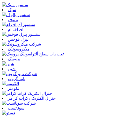
سیک
بالوف
آی اف ام
پپرل فوخس
میکروسونیک
پروسک
شین
تایم گروپ
الکومتر
جنرال الکتریک / کرات کرامر
سوناتست