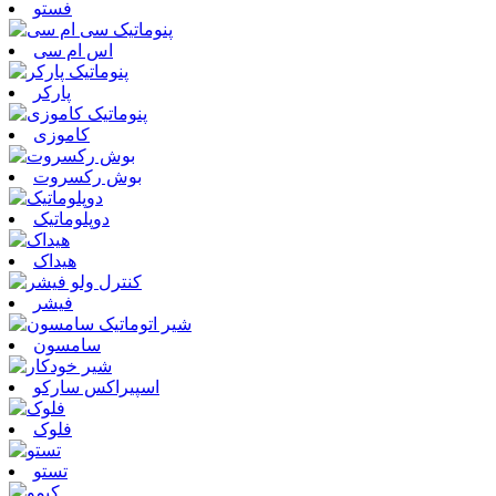
فستو
اس ام سی
پارکر
کاموزی
بوش رکسروت
دوپلوماتیک
هیداک
فیشر
سامسون
اسپیراکس سارکو
فلوک
تستو