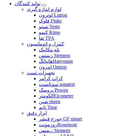
تولید کنندگان
لوازم اندازه گیری
لوترون Lutron
فلوک Fluke
تستو Testo
کیمو Kimo
تفا TFA
کنترل و اتوماسیون
تله مکانیک
زیمنس Siemens
هانیانگHanyoung
امرون Omron
تجهیزات تست
کرات کرامر
سوناتست sonatest
پروسک Proceq
الکومترElcometer
شین sheen
تایم Time
ابزار دقیق
جورج فیشر GF signet
روزمونتRosemont
زیمنس Siemens