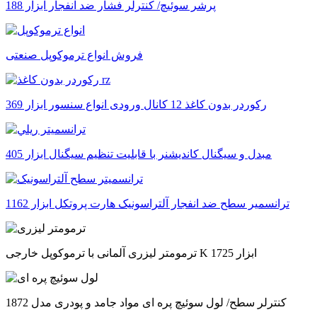
پرشر سوئیچ/ کنترلر فشار ضد انفجار ابزار 188
فروش انواع ترموکوپل صنعتی
رکوردر بدون کاغذ 12 کانال ورودی انواع سنسور ابزار 369
مبدل و سیگنال کاندیشنر با قابلیت تنظیم سیگنال ابزار 405
ترانسمیر سطح ضد انفجار آلتراسونیک هارت پروتکل ابزار 1162
ترمومتر لیزری آلمانی با ترموکوپل خارجی K ابزار 1725
کنترلر سطح/ لول سوئیچ پره ای مواد جامد و پودری مدل 1872